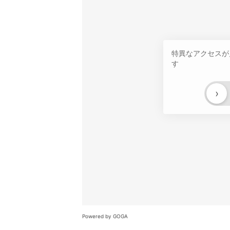
特異なアクセスが
す
›
Powered by GOGA