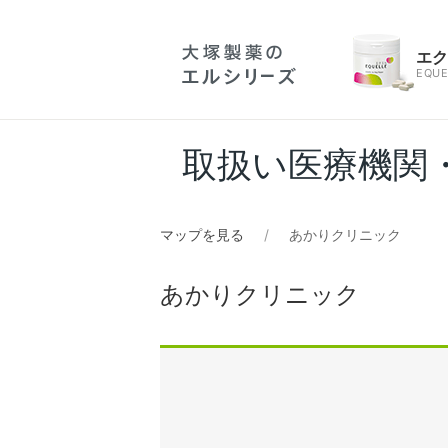
エ
EQUE
取扱い医療機関
マップを見る
あかりクリニック
あかりクリニック