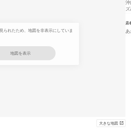
沖
ズ
店
見られたため、地図を非表示にしていま
あ
地図を表示
大きな地図