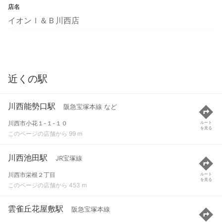
店名
イオンｌ＆Ｂ川西店
近くの駅
川西能勢口駅
阪急宝塚本線 など
川西市小花１-１-１０
ルート
を見る
このページの店舗から 99 m
川西池田駅
JR宝塚線
川西市栄根２丁目
ルート
を見る
このページの店舗から 453 m
雲雀丘花屋敷駅
阪急宝塚本線