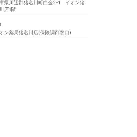
庫県川辺郡猪名川町白金2-1 イオン猪
川店1階
名
オン薬局猪名川店(保険調剤窓口)