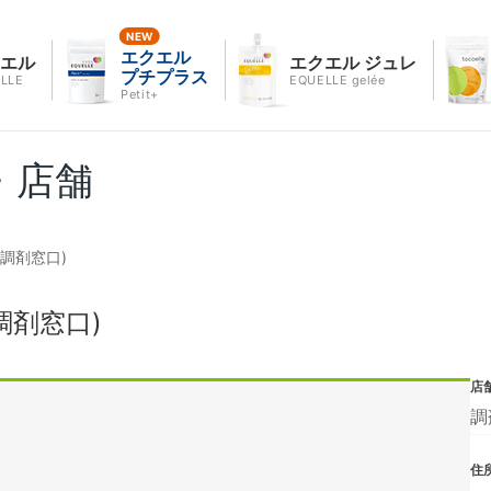
エクエル
クエル
エクエル ジュレ
プチプラス
LLE
EQUELLE gelée
Petit+
・店舗
調剤窓口)
調剤窓口)
店
調
住