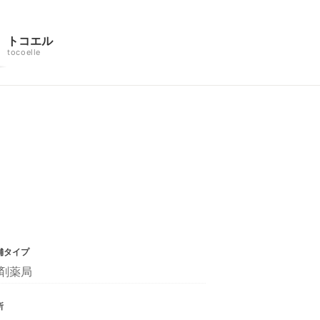
トコエル
tocoelle
舗タイプ
剤薬局
所