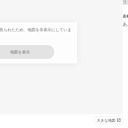
茨
店
あ
見られたため、地図を非表示にしていま
地図を表示
大きな地図