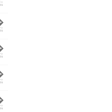
ート
見る
ート
見る
ート
見る
ート
見る
ート
見る