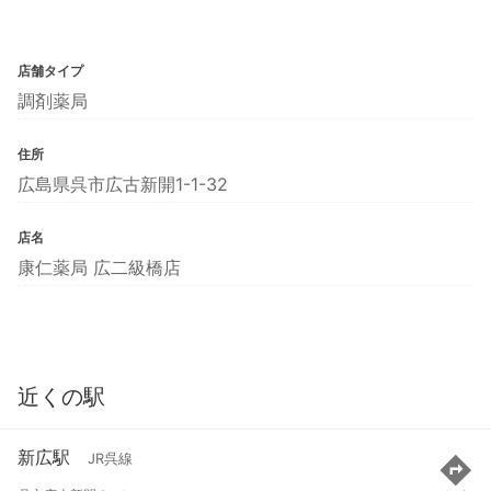
店舗タイプ
調剤薬局
住所
広島県呉市広古新開1-1-32
店名
康仁薬局 広二級橋店
近くの駅
新広駅
JR呉線