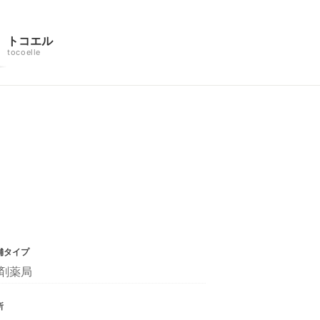
トコエル
tocoelle
舗タイプ
剤薬局
所