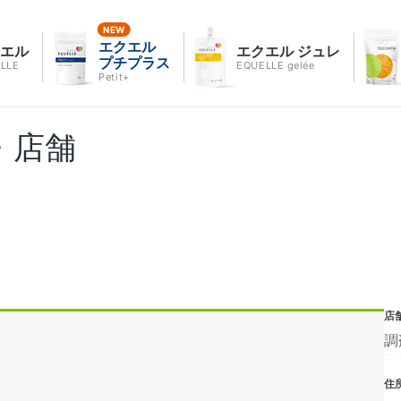
エクエル
クエル
エクエル ジュレ
プチプラス
LLE
EQUELLE gelée
Petit+
・店舗
店
調
住