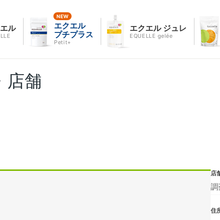
エクエル
クエル
エクエル ジュレ
プチプラス
LLE
EQUELLE gelée
Petit+
・店舗
店
調
住