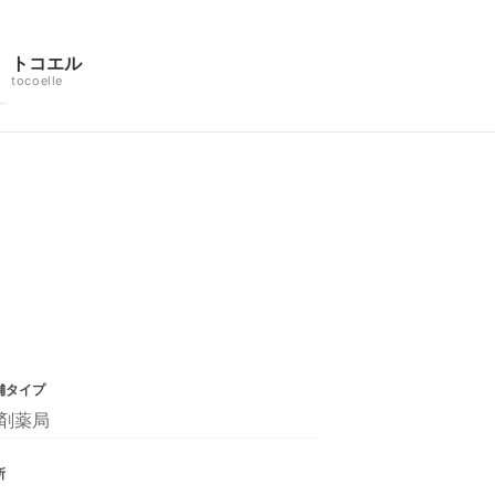
トコエル
tocoelle
舗タイプ
剤薬局
所