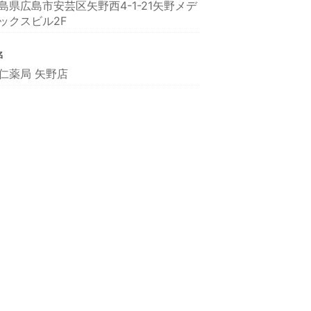
島県広島市安芸区矢野西4-1-21矢野メデ
ックスビル2F
名
仁薬局 矢野店