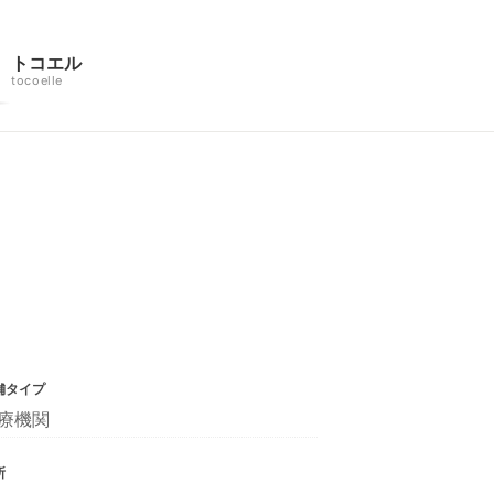
トコエル
tocoelle
舗タイプ
療機関
所