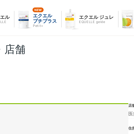
エクエル
クエル
エクエル ジュレ
プチプラス
LLE
EQUELLE gelée
Petit+
・店舗
店
医
住