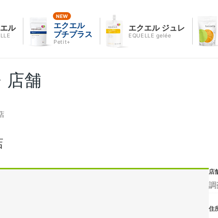
エクエル
クエル
エクエル ジュレ
プチプラス
LLE
EQUELLE gelée
Petit+
・店舗
店
店
店
調
住