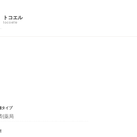
トコエル
tocoelle
舗タイプ
剤薬局
所