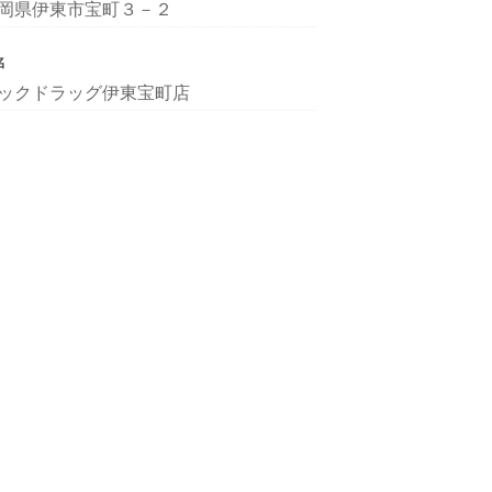
岡県伊東市宝町３－２
名
ックドラッグ伊東宝町店