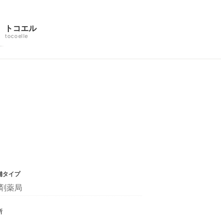
トコエル
tocoelle
舗タイプ
剤薬局
所