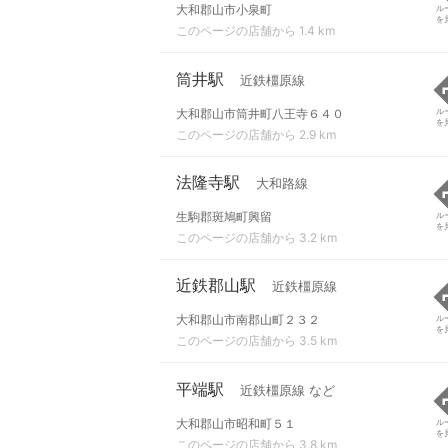
大和郡山市小泉町
ル
を
このページの店舗から 1.4 km
筒井駅
近鉄橿原線
大和郡山市筒井町八王寺６４０
ル
を
このページの店舗から 2.9 km
法隆寺駅
大和路線
生駒郡斑鳩町興留
ル
を
このページの店舗から 3.2 km
近鉄郡山駅
近鉄橿原線
大和郡山市南郡山町２３２
ル
を
このページの店舗から 3.5 km
平端駅
近鉄橿原線 など
大和郡山市昭和町５１
ル
を
このページの店舗から 3.8 km