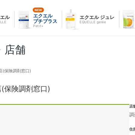
エクエル
クエル
エクエル ジュレ
プチプラス
LLE
EQUELLE gelée
Petit+
・店舗
(保険調剤窓口)
(保険調剤窓口)
店
調
住