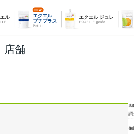
エクエル
クエル
エクエル ジュレ
プチプラス
LLE
EQUELLE gelée
Petit+
・店舗
店
調
住