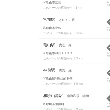
和歌山市三葛
ル
を
このページの店舗から 1.2 km
宮前駅
きのくに線
和歌山市中島
ル
を
このページの店舗から 2.6 km
竈山駅
貴志川線
和歌山市和田１１９３
ル
を
このページの店舗から 3.3 km
神前駅
貴志川線
和歌山県和歌山市神前
ル
を
このページの店舗から 3.5 km
和歌山港駅
南海和歌山港線
和歌山市薬種畑
ル
を
このページの店舗から 3.9 km