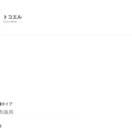
トコエル
tocoelle
舗タイプ
剤薬局
所