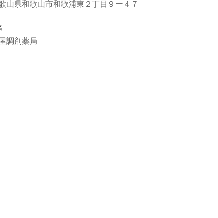
歌山県和歌山市和歌浦東２丁目９ー４７
名
屋調剤薬局