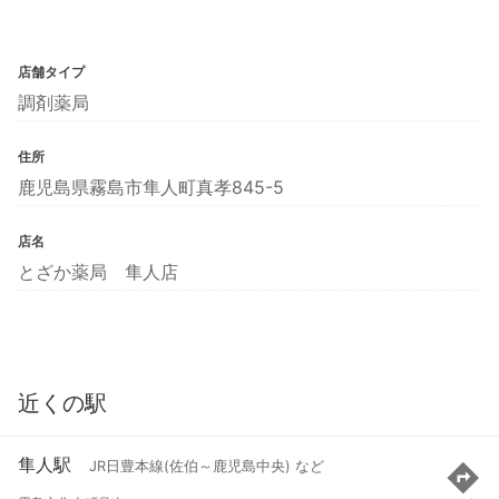
店舗タイプ
調剤薬局
住所
鹿児島県霧島市隼人町真孝845-5
店名
とざか薬局 隼人店
近くの駅
隼人駅
JR日豊本線(佐伯～鹿児島中央) など