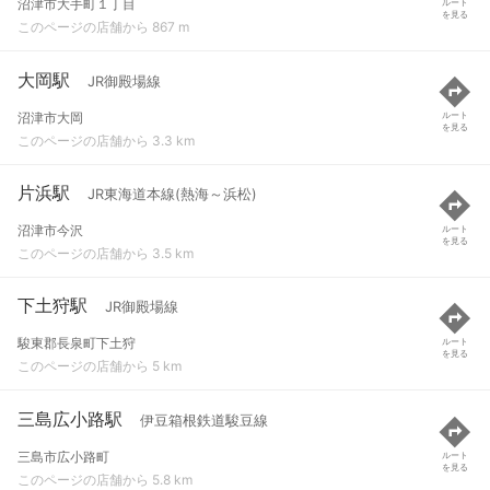
沼津市大手町１丁目
ルート
を見る
このページの店舗から 867 m
大岡駅
JR御殿場線
沼津市大岡
ルート
を見る
このページの店舗から 3.3 km
片浜駅
JR東海道本線(熱海～浜松)
沼津市今沢
ルート
を見る
このページの店舗から 3.5 km
下土狩駅
JR御殿場線
駿東郡長泉町下土狩
ルート
を見る
このページの店舗から 5 km
三島広小路駅
伊豆箱根鉄道駿豆線
三島市広小路町
ルート
を見る
このページの店舗から 5.8 km