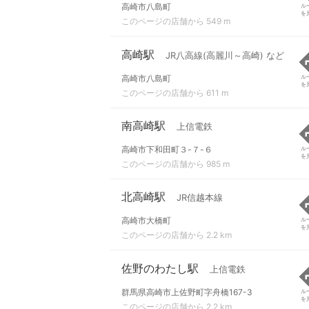
高崎市八島町
ル
を
このページの店舗から 549 m
高崎駅
JR八高線(高麗川～高崎) など
高崎市八島町
ル
を
このページの店舗から 611 m
南高崎駅
上信電鉄
高崎市下和田町３-７-６
ル
を
このページの店舗から 985 m
北高崎駅
JR信越本線
高崎市大橋町
ル
を
このページの店舗から 2.2 km
佐野のわたし駅
上信電鉄
群馬県高崎市上佐野町字舟橋167-3
ル
を
このページの店舗から 2.2 km