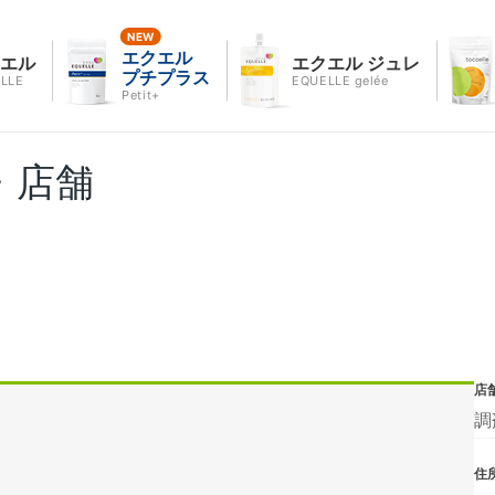
エクエル
クエル
エクエル ジュレ
プチプラス
LLE
EQUELLE gelée
Petit+
・店舗
店
調
住