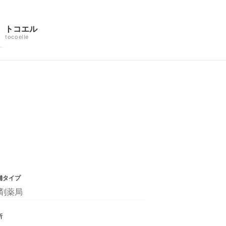
トコエル
tocoelle
舗タイプ
剤薬局
所