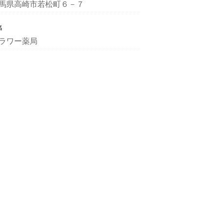
馬県高崎市若松町６－７
名
ラワー薬局