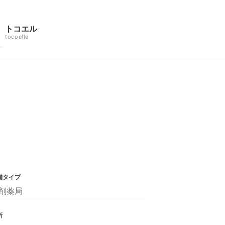
トコエル
tocoelle
舗タイプ
剤薬局
所