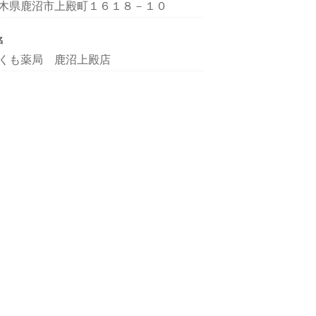
木県鹿沼市上殿町１６１８－１０
名
くも薬局 鹿沼上殿店