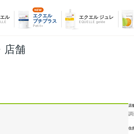
エクエル
クエル
エクエル ジュレ
プチプラス
LLE
EQUELLE gelée
Petit+
・店舗
店
調
住