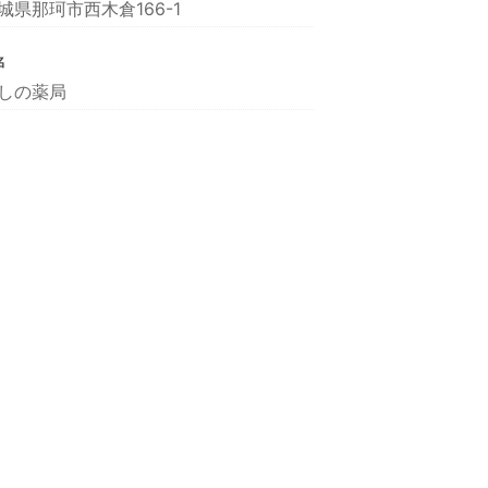
城県那珂市西木倉166-1
名
しの薬局