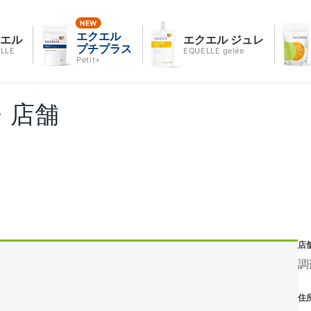
エクエル
クエル
エクエル ジュレ
プチプラス
LLE
EQUELLE gelée
Petit+
・店舗
店
調
住