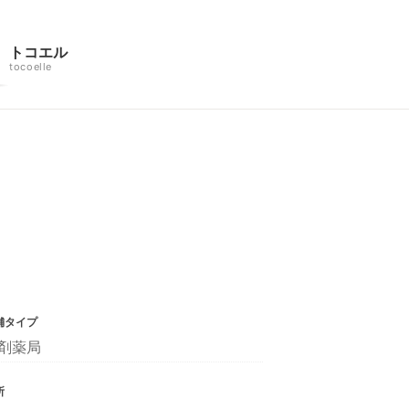
トコエル
tocoelle
舗タイプ
剤薬局
所