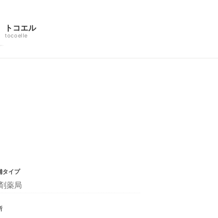
トコエル
tocoelle
舗タイプ
剤薬局
所