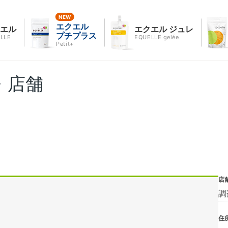
エクエル
クエル
エクエル ジュレ
プチプラス
LLE
EQUELLE gelée
Petit+
・店舗
店
調
住