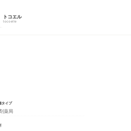
トコエル
tocoelle
舗タイプ
剤薬局
所