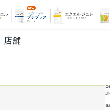
エクエル
クエル
エクエル ジュレ
プチプラス
LLE
EQUELLE gelée
Petit+
・店舗
店
調
住