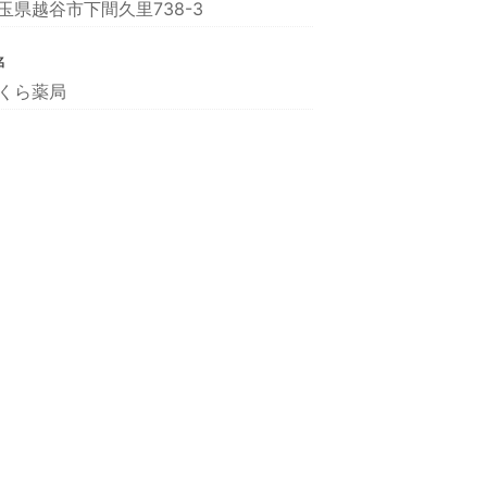
玉県越谷市下間久里738-3
名
くら薬局