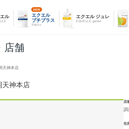
エクエル
クエル
エクエル ジュレ
プチプラス
LLE
EQUELLE gelée
Petit+
・店舗
岡天神本店
岡天神本店
店
調
住