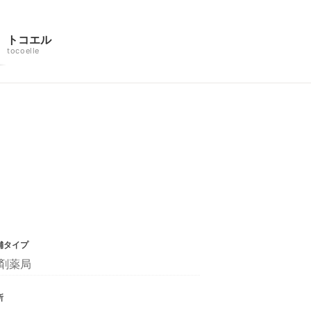
トコエル
tocoelle
舗タイプ
剤薬局
所