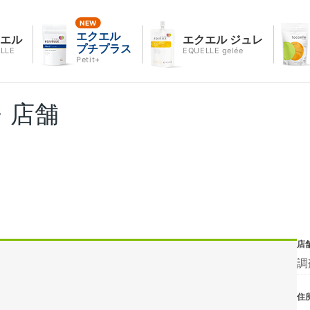
エクエル
クエル
エクエル ジュレ
プチプラス
LLE
EQUELLE gelée
Petit+
・店舗
店
調
住