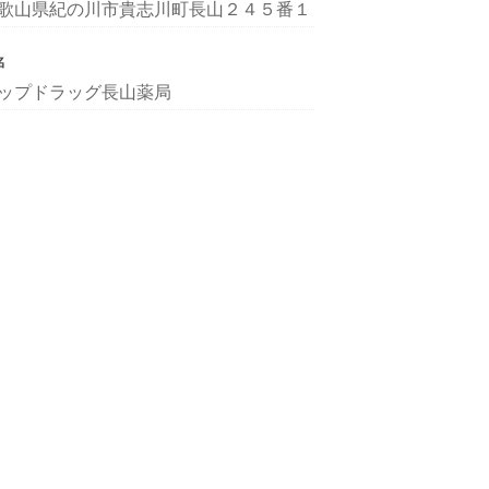
歌山県紀の川市貴志川町長山２４５番１
名
ップドラッグ長山薬局