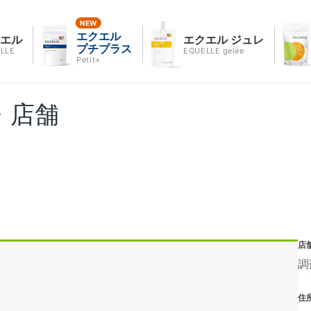
エクエル
クエル
エクエル ジュレ
プチプラス
LLE
EQUELLE gelée
Petit+
・店舗
店
調
住