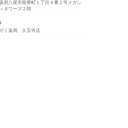
阪府八尾市龍華町１丁目４番２号メガシ
ィタワーズ２階
名
ガミ薬局 久宝寺店