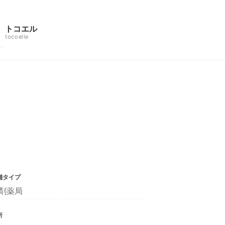
トコエル
tocoelle
舗タイプ
剤薬局
所