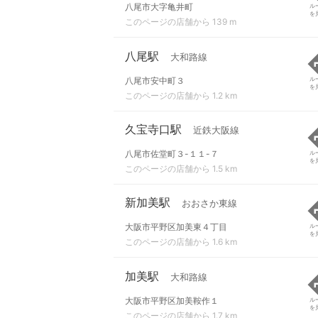
八尾市大字亀井町
ル
を
このページの店舗から 139 m
八尾駅
大和路線
八尾市安中町３
ル
を
このページの店舗から 1.2 km
久宝寺口駅
近鉄大阪線
八尾市佐堂町３-１１-７
ル
を
このページの店舗から 1.5 km
新加美駅
おおさか東線
大阪市平野区加美東４丁目
ル
を
このページの店舗から 1.6 km
加美駅
大和路線
大阪市平野区加美鞍作１
ル
を
このページの店舗から 1.7 km