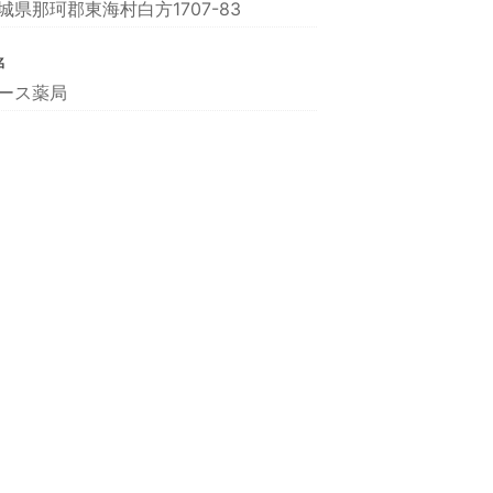
城県那珂郡東海村白方1707-83
名
ース薬局