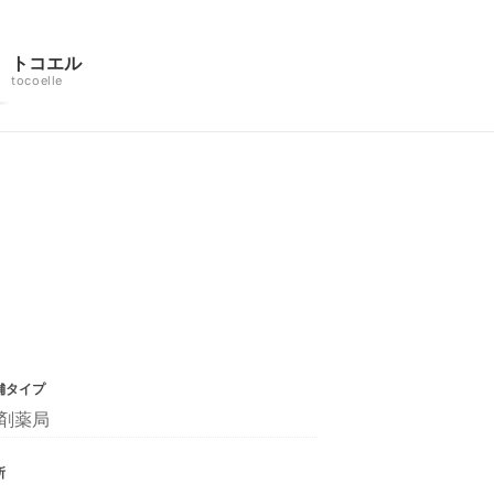
トコエル
tocoelle
舗タイプ
剤薬局
所