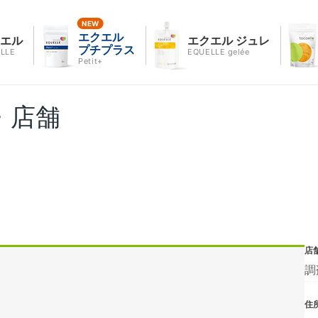
エクエル
クエル
エクエル ジュレ
プチプラス
LLE
EQUELLE gelée
Petit+
・店舗
店
調
住