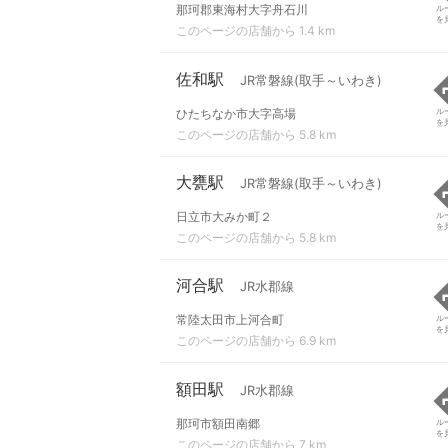
那珂郡東海村大字舟石川
ル
を
このページの店舗から 1.4 km
佐和駅
JR常磐線(取手～いわき)
ひたちなか市大字高場
ル
を
このページの店舗から 5.8 km
大甕駅
JR常磐線(取手～いわき)
日立市大みか町２
ル
を
このページの店舗から 5.8 km
河合駅
JR水郡線
常陸太田市上河合町
ル
を
このページの店舗から 6.9 km
額田駅
JR水郡線
那珂市額田南郷
ル
を
このページの店舗から 7 km