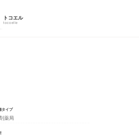
トコエル
tocoelle
舗タイプ
剤薬局
所