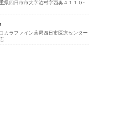
重県四日市市大字泊村字西奥４１１０‐
名
コカラファイン薬局四日市医療センター
店