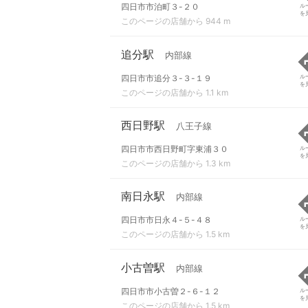
四日市市泊町３-２０
ル
を
このページの店舗から 944 m
追分駅
内部線
四日市市追分３-３-１９
ル
を
このページの店舗から 1.1 km
西日野駅
八王子線
四日市市西日野町字東浦３０
ル
を
このページの店舗から 1.3 km
南日永駅
内部線
四日市市日永４-５-４８
ル
を
このページの店舗から 1.5 km
小古曽駅
内部線
四日市市小古曽２-６-１２
ル
を
このページの店舗から 1.5 km