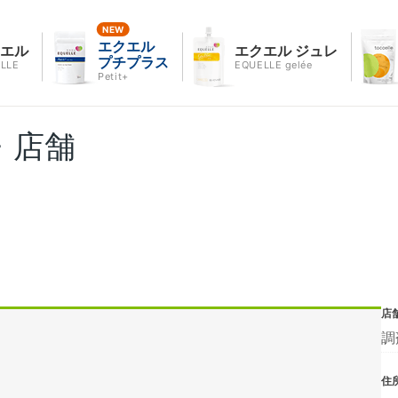
エクエル
クエル
エクエル ジュレ
プチプラス
LLE
EQUELLE gelée
Petit+
・店舗
店
調
住