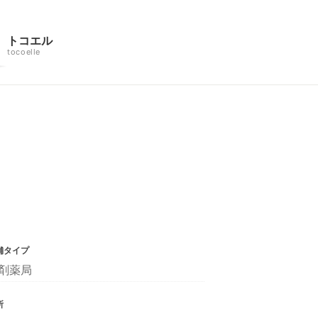
トコエル
tocoelle
舗タイプ
剤薬局
所