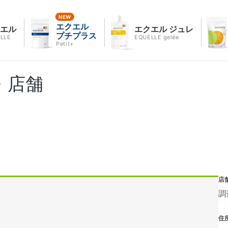
エクエル
クエル
エクエル ジュレ
プチプラス
LLE
EQUELLE gelée
Petit+
・店舗
店
調
住