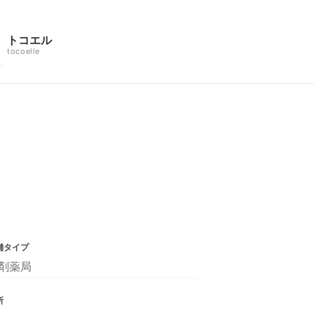
トコエル
tocoelle
舗タイプ
剤薬局
所