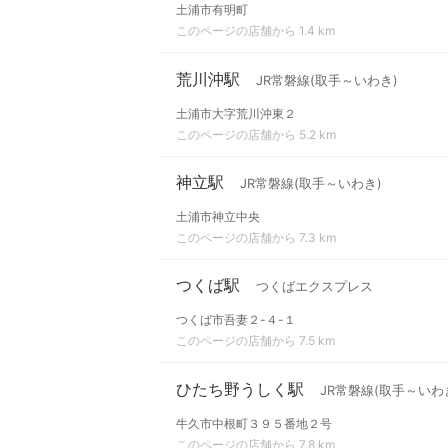
土浦市有明町
このページの店舗から 1.4 km
荒川沖駅
JR常磐線(取手～いわき)
土浦市大字荒川沖東２
このページの店舗から 5.2 km
神立駅
JR常磐線(取手～いわき)
土浦市神立中央
このページの店舗から 7.3 km
つくば駅
つくばエクスプレス
つくば市吾妻２-４-１
このページの店舗から 7.5 km
ひたち野うしく駅
JR常磐線(取手～いわ
牛久市中根町３９５番地２号
このページの店舗から 7.8 km