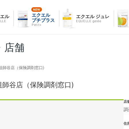
エクエル
クエル
エクエル ジュレ
プチプラス
LLE
EQUELLE gelée
Petit+
・店舗
祖師谷店（保険調剤窓口)
師谷店（保険調剤窓口)
店
調
住