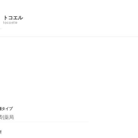
トコエル
tocoelle
舗タイプ
剤薬局
所