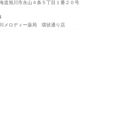
海道旭川市永山４条５丁目１番２０号
名
川メロディー薬局 環状通り店