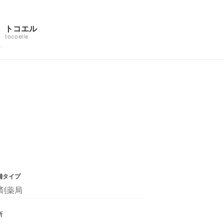
トコエル
tocoelle
舗タイプ
剤薬局
所