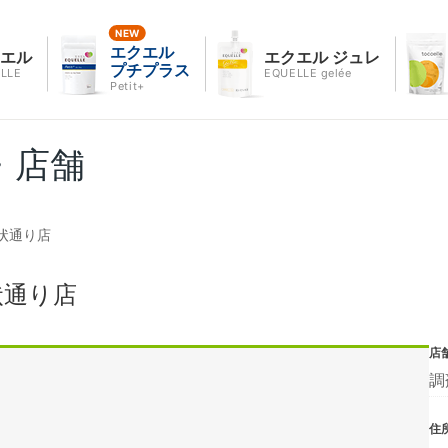
エクエル
クエル
エクエル ジュレ
プチプラス
LLE
EQUELLE gelée
Petit+
・店舗
状通り店
状通り店
店
調
住