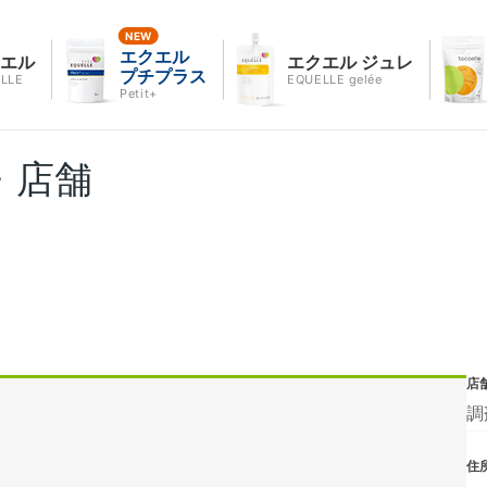
エクエル
クエル
エクエル ジュレ
プチプラス
LLE
EQUELLE gelée
Petit+
・店舗
店
調
住