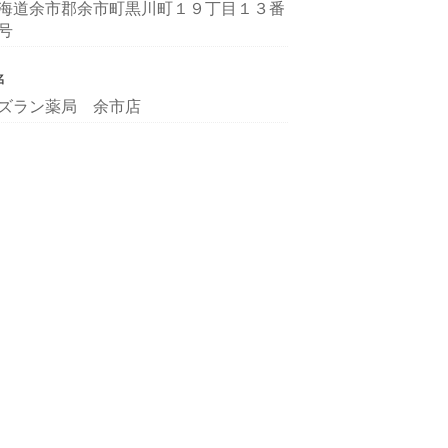
海道余市郡余市町黒川町１９丁目１３番
号
名
ズラン薬局 余市店