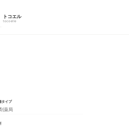
トコエル
tocoelle
舗タイプ
剤薬局
所