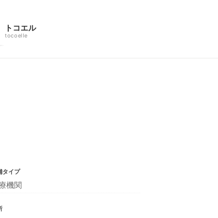
トコエル
tocoelle
舗タイプ
療機関
所