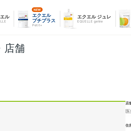
エクエル
クエル
エクエル ジュレ
プチプラス
LLE
EQUELLE gelée
Petit+
・店舗
店
医
住