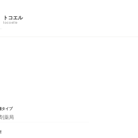
トコエル
tocoelle
舗タイプ
剤薬局
所