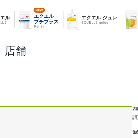
エクエル
クエル
エクエル ジュレ
プチプラス
LLE
EQUELLE gelée
Petit+
・店舗
店
調
住