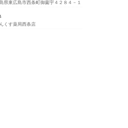
島県東広島市西条町御薗宇４２８４－１
名
んくす薬局西条店