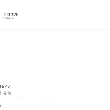
トコエル
tocoelle
舗タイプ
剤薬局
所