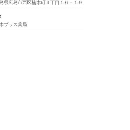
島県広島市西区楠木町４丁目１６－１９
名
木プラス薬局