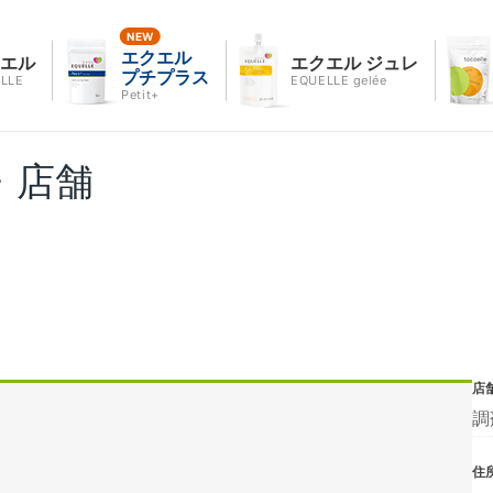
エクエル
クエル
エクエル ジュレ
プチプラス
LLE
EQUELLE gelée
Petit+
・店舗
店
調
住