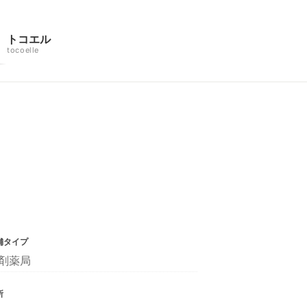
トコエル
tocoelle
舗タイプ
剤薬局
所