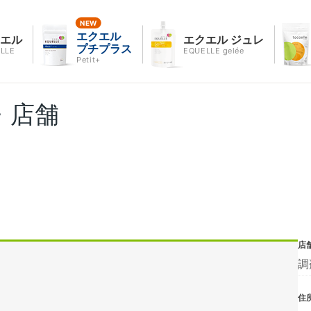
エクエル
クエル
エクエル ジュレ
プチプラス
LLE
EQUELLE gelée
Petit+
・店舗
店
調
住