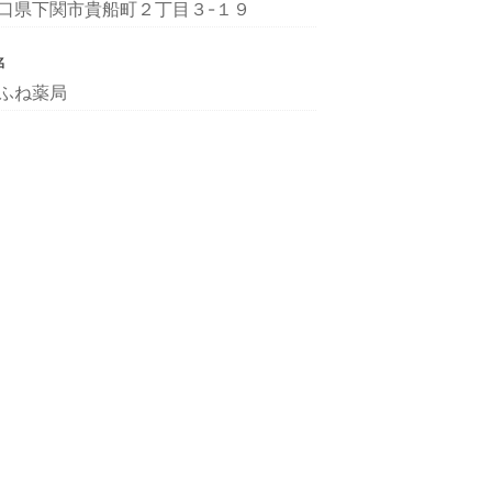
口県下関市貴船町２丁目３-１９
名
ふね薬局