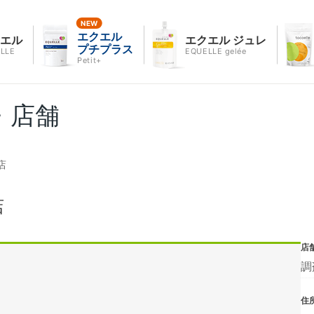
エクエル
クエル
エクエル ジュレ
プチプラス
LLE
EQUELLE gelée
Petit+
・店舗
店
店
店
調
住