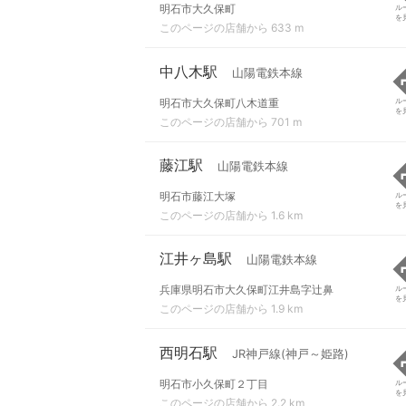
明石市大久保町
ル
を
このページの店舗から 633 m
中八木駅
山陽電鉄本線
明石市大久保町八木道重
ル
を
このページの店舗から 701 m
藤江駅
山陽電鉄本線
明石市藤江大塚
ル
を
このページの店舗から 1.6 km
江井ヶ島駅
山陽電鉄本線
兵庫県明石市大久保町江井島字辻鼻
ル
を
このページの店舗から 1.9 km
西明石駅
JR神戸線(神戸～姫路)
明石市小久保町２丁目
ル
を
このページの店舗から 2.2 km