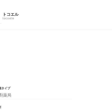
トコエル
tocoelle
舗タイプ
剤薬局
所