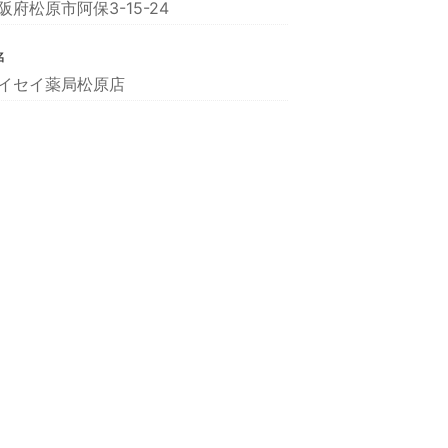
阪府松原市阿保3-15-24
名
イセイ薬局松原店