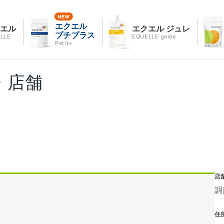
エクエル
クエル
エクエル ジュレ
プチプラス
LLE
EQUELLE gelée
Petit+
・店舗
店
調
住