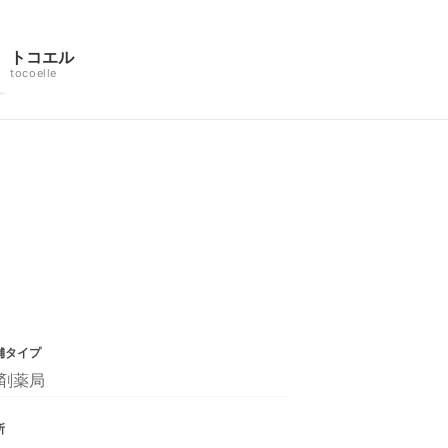
トコエル
tocoelle
舗タイプ
剤薬局
所