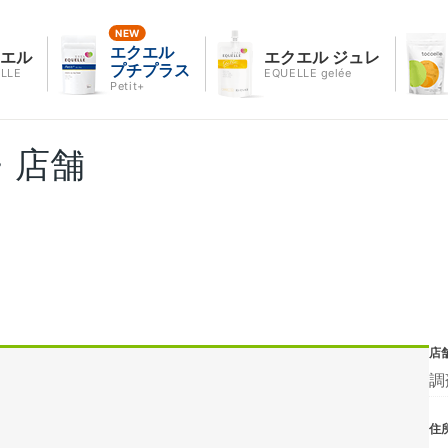
エクエル
クエル
エクエル ジュレ
プチプラス
LLE
EQUELLE gelée
Petit+
・店舗
店
調
住