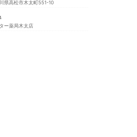
川県高松市木太町551-10
名
ター薬局木太店