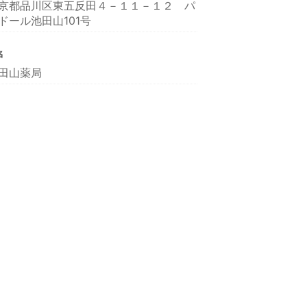
京都品川区東五反田４－１１－１２ パ
ドール池田山101号
名
田山薬局