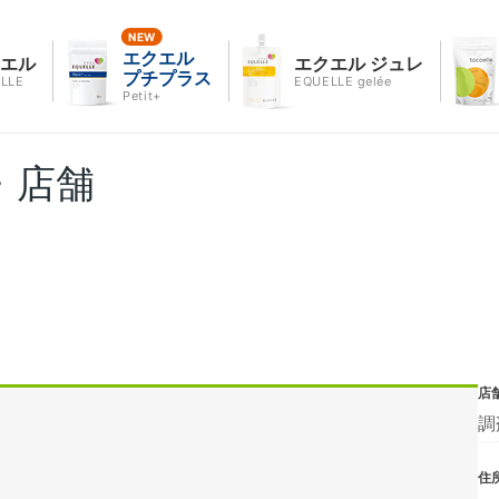
エクエル
クエル
エクエル ジュレ
プチプラス
LLE
EQUELLE gelée
Petit+
・店舗
店
調
住