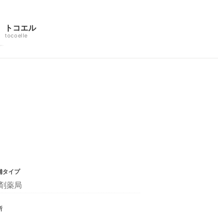
トコエル
tocoelle
舗タイプ
剤薬局
所