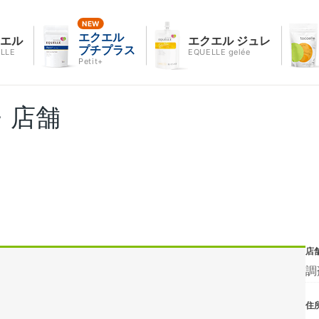
エクエル
クエル
エクエル ジュレ
プチプラス
LLE
EQUELLE gelée
Petit+
・店舗
店
調
住