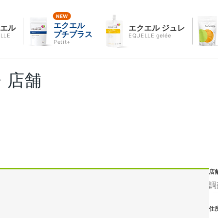
エクエル
クエル
エクエル ジュレ
プチプラス
LLE
EQUELLE gelée
Petit+
・店舗
店
調
住