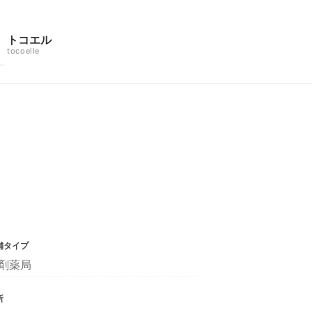
トコエル
tocoelle
舗タイプ
剤薬局
所