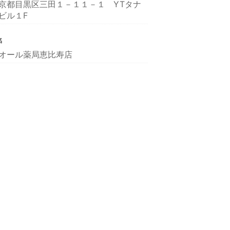
京都目黒区三田１－１１－１ YTタナ
ビル１F
名
オール薬局恵比寿店