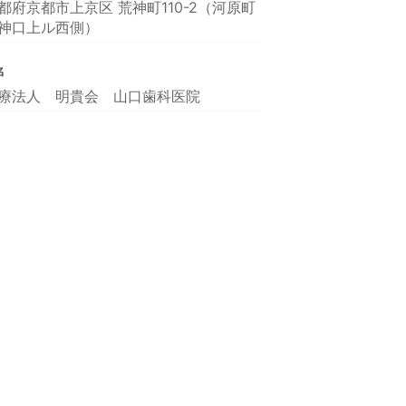
都府京都市上京区 荒神町110-2（河原町
神口上ル西側）
名
療法人 明貴会 山口歯科医院