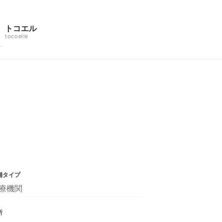
トコエル
tocoelle
舗タイプ
療機関
所