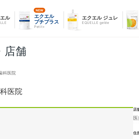
エクエル
クエル
エクエル ジュレ
プチプラス
LLE
EQUELLE gelée
Petit+
・店舗
歯科医院
科医院
店
医
住