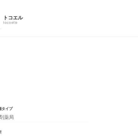
トコエル
tocoelle
舗タイプ
剤薬局
所