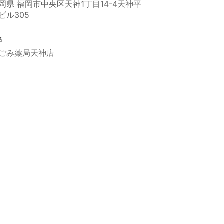
岡県 福岡市中央区天神1丁目14-4天神平
ビル305
名
ごみ薬局天神店