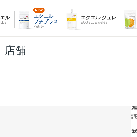
エクエル
クエル
エクエル ジュレ
プチプラス
LLE
EQUELLE gelée
Petit+
・店舗
店
調
住