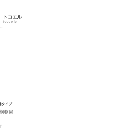
トコエル
tocoelle
舗タイプ
剤薬局
所