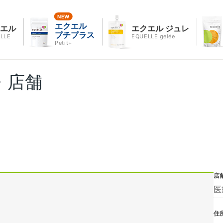
エクエル
クエル
エクエル ジュレ
プチプラス
LLE
EQUELLE gelée
Petit+
・店舗
店
医
住