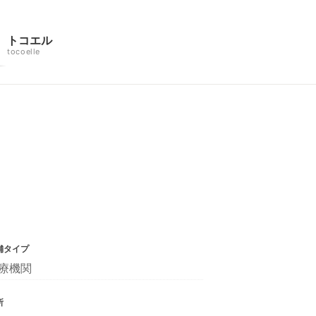
トコエル
tocoelle
舗タイプ
療機関
所