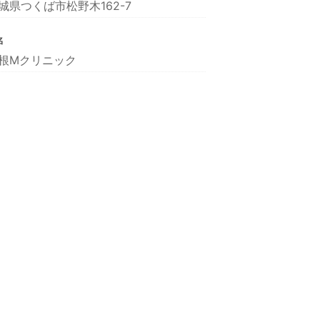
城県つくば市松野木162-7
名
根Mクリニック