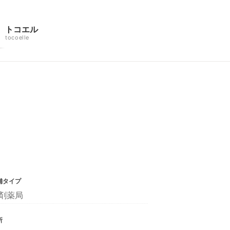
トコエル
tocoelle
舗タイプ
剤薬局
所