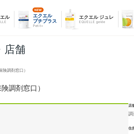
エクエル
クエル
エクエル ジュレ
プチプラス
LLE
EQUELLE gelée
Petit+
・店舗
保険調剤窓口）
保険調剤窓口）
店
調
住