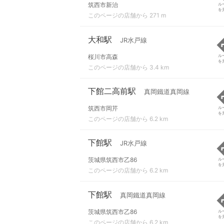
筑西市新治
ル
を
このページの店舗から 271 m
大和駅
JR水戸線
桜川市高森
ル
を
このページの店舗から 3.4 km
下館二高前駅
真岡鐵道真岡線
筑西市岡芹
ル
を
このページの店舗から 6.2 km
下館駅
JR水戸線
茨城県筑西市乙86
ル
を
このページの店舗から 6.2 km
下館駅
真岡鐵道真岡線
茨城県筑西市乙86
ル
を
このページの店舗から 6.2 km