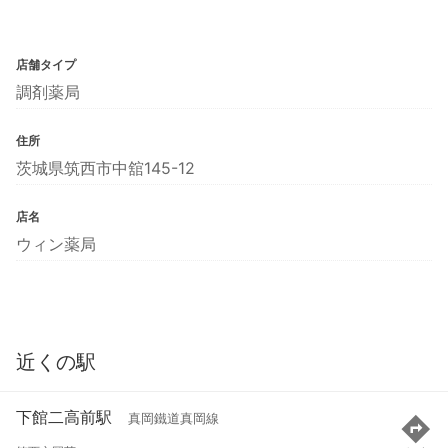
店舗タイプ
調剤薬局
住所
茨城県筑西市中舘145-12
店名
ウィン薬局
近くの駅
下館二高前駅
真岡鐵道真岡線