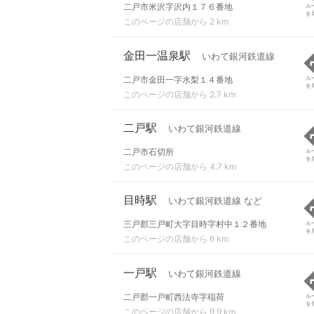
二戸市米沢字沢内１７６番地
ル
を
このページの店舗から 2 km
金田一温泉駅
いわて銀河鉄道線
二戸市金田一字水梨１４番地
ル
を
このページの店舗から 2.7 km
二戸駅
いわて銀河鉄道線
二戸市石切所
ル
を
このページの店舗から 4.7 km
目時駅
いわて銀河鉄道線 など
三戸郡三戸町大字目時字村中１２番地
ル
を
このページの店舗から 6 km
一戸駅
いわて銀河鉄道線
二戸郡一戸町西法寺字稲荷
ル
を
このページの店舗から 9.9 km