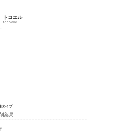
トコエル
tocoelle
舗タイプ
剤薬局
所