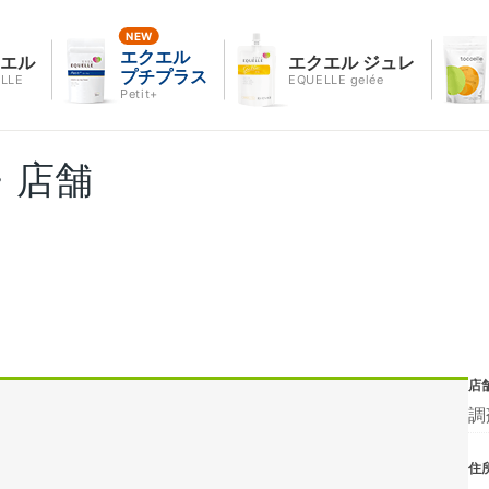
エクエル
クエル
エクエル ジュレ
プチプラス
LLE
EQUELLE gelée
Petit+
・店舗
店
調
住