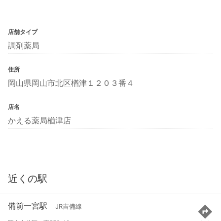
店舗タイプ
調剤薬局
住所
岡山県岡山市北区楢津１２０３番４
店名
かえる薬局楢津店
近くの駅
備前一宮駅
JR吉備線