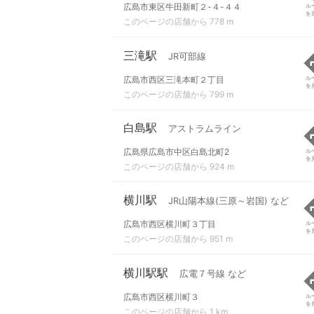
広島市東区牛田新町２-４-４４
ル
を
このページの店舗から 778 m
三滝駅
JR可部線
広島市西区三滝本町２丁目
ル
を
このページの店舗から 799 m
白島駅
アストラムライン
広島県広島市中区白島北町2
ル
を
このページの店舗から 924 m
横川駅
JR山陽本線(三原～岩国) など
広島市西区横川町３丁目
ル
を
このページの店舗から 951 m
横川駅駅
広電７号線 など
広島市西区横川町３
ル
を
このページの店舗から 1 km