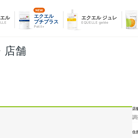
エクエル
クエル
エクエル ジュレ
プチプラス
LLE
EQUELLE gelée
Petit+
・店舗
店
調
住