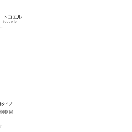
トコエル
tocoelle
舗タイプ
剤薬局
所