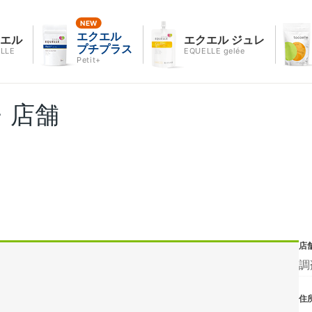
エクエル
クエル
エクエル ジュレ
プチプラス
LLE
EQUELLE gelée
Petit+
・店舗
店
調
住