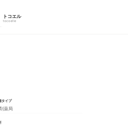
トコエル
tocoelle
舗タイプ
剤薬局
所