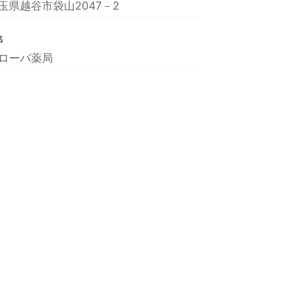
玉県越谷市袋山2047－2
名
ローバ薬局