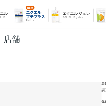
エクエル
クエル
エクエル ジュレ
プチプラス
LLE
EQUELLE gelée
Petit+
・店舗
店
調
住