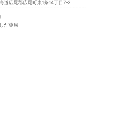
海道広尾郡広尾町東1条14丁目7-2
名
しだ薬局