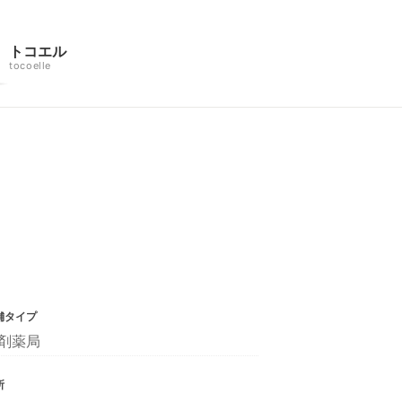
トコエル
tocoelle
舗タイプ
剤薬局
所